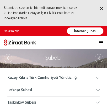
Sitemizde size en iyi hizmeti sunabilmek için çerez
Ka
kullanılmaktadır. Detaylar için
Gizlilik Politikamızı
inceleyebilirsiniz.
Hakkımızda
İnternet Şubesi
PA
Şubeler
Kuzey Kıbrıs Türk Cumhuriyeti Yöneticiliği
Lefkoşa Şubesi
Taşkınköy Şubesi