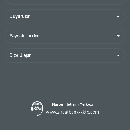
Müşteri İletişim Merkezi
00850
220
00 00
www.ziraatbank-kktc.com