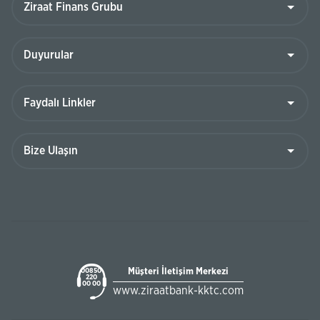
Müşteri İletişim Merkezi
00850
220
00 00
www.ziraatbank-kktc.com