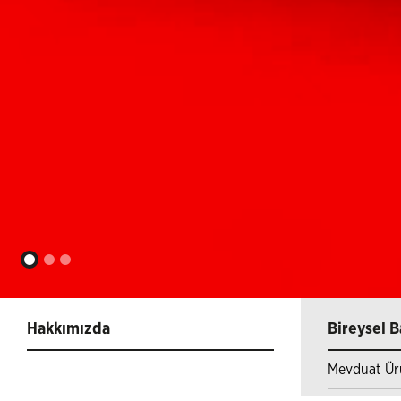
Hakkımızda
Bireysel B
Mevduat Ür