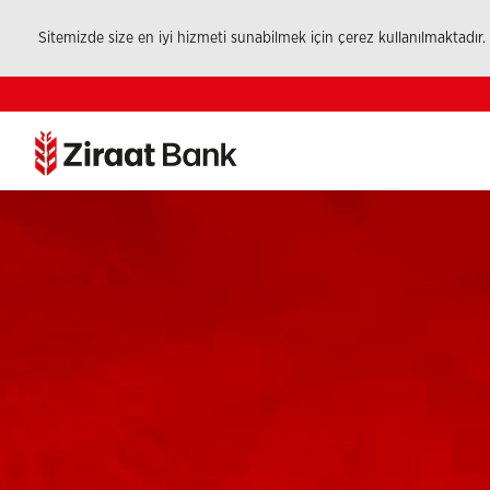
Sitemizde size en iyi hizmeti sunabilmek için çerez kullanılmaktadır.